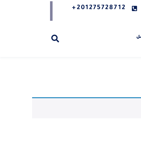
201275728712+
ل