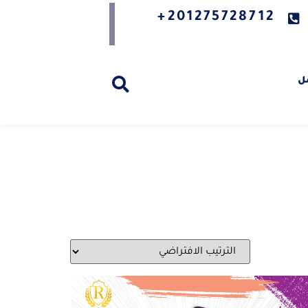
201275728712+
ل