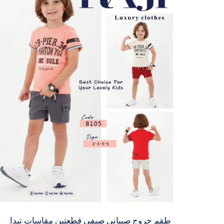
طقم خروج صبياني صيفي قطعتين مقاسات تبدا