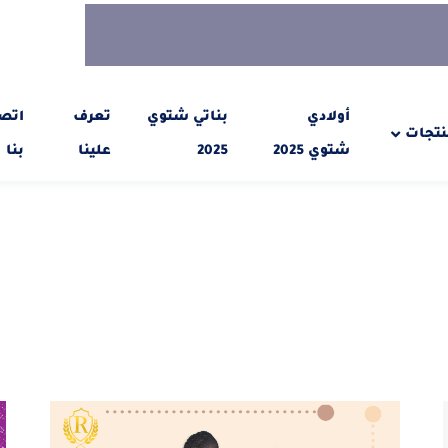
أولادي
بناتي شتوي
تعرف
اتص
نتجات
شتوي 2025
2025
علينا
بنا