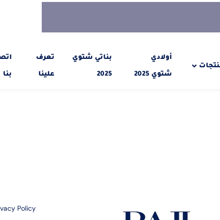
أولادي
بناتي شتوي
تعرف
اتص
نتجات
شتوي 2025
2025
علينا
بنا
ivacy Policy