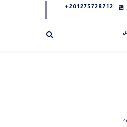
201275728712+
ل
Pr