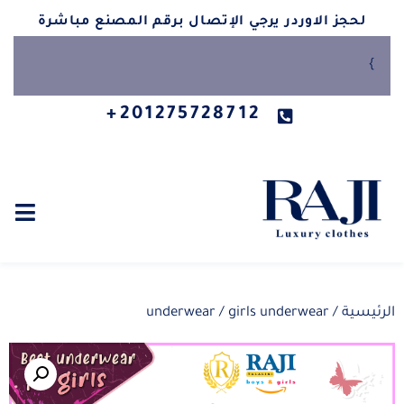
لحجز الاوردر يرجي الإتصال برقم المصنع مباشرة
}
201275728712+
الرئيسية
/
/ girls underwear
underwear