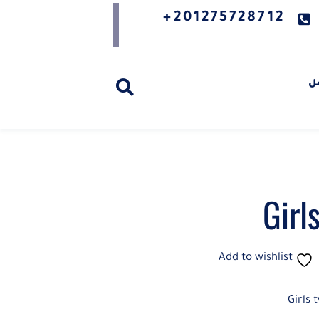
201275728712+
ل
Girl
Add to wishlist
Girls 