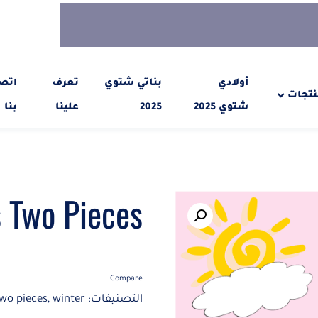
أولادي
بناتي شتوي
تعرف
اتص
نتجات
شتوي 2025
2025
علينا
بنا
s Two Pieces
Compare
التصنيفات:
winter
,
two pieces