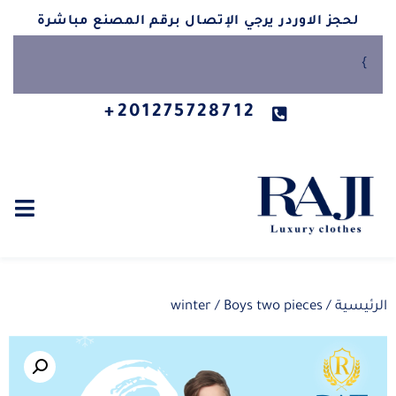
لحجز الاوردر يرجي الإتصال برقم المصنع مباشرة
}
201275728712+
الرئيسية
/
/ Boys two pieces
winter