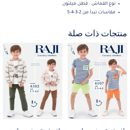
نوع القماش : قطن ميلتون
مقاسات تبدأ من 2-3-4-5
منتجات ذات صلة
طقم خروج صيفي صبياني
طقم خروج صيفي صبياني