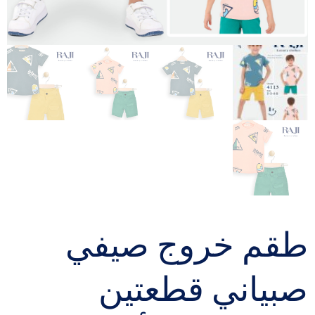
طقم خروج صيفي
صبياني قطعتين