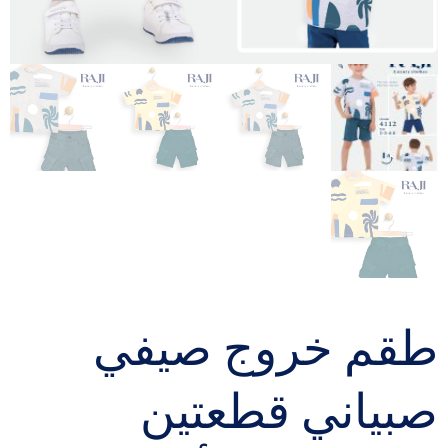
طقم خروج صيفي
صبياني قطعتين