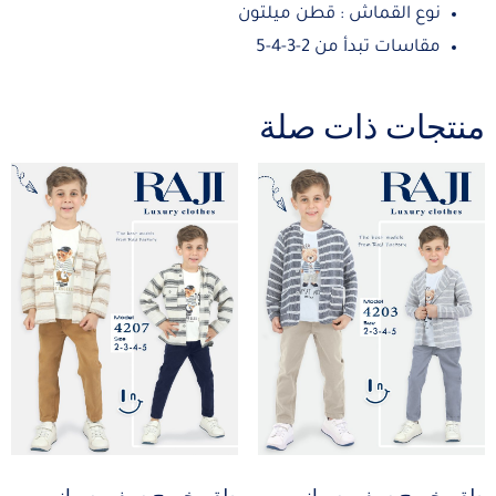
نوع القماش : قطن ميلتون
مقاسات تبدأ من 2-3-4-5
منتجات ذات صلة
طقم خروج صيفي صبياني
طقم خروج صيفي صبياني