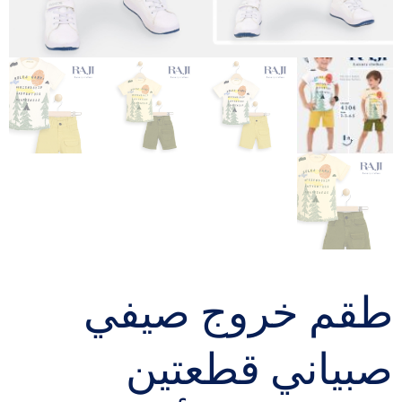
طقم خروج صيفي
صبياني قطعتين