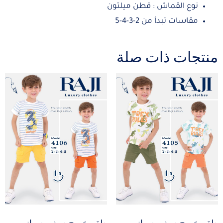
نوع القماش : قطن ميلتون
مقاسات تبدأ من 2-3-4-5
منتجات ذات صلة
طقم خروج صيفي صبياني
طقم خروج صيفي صبياني