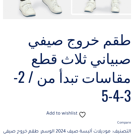
طقم خروج صيفي
صبياني ثلاث قطع
مقاسات تبدأ من / 2-
3-4-5
Add to wishlist
Compare
التصنيف:
موديلات ألبسة صيف 2024
الوسم:
طقم خروج صيفي