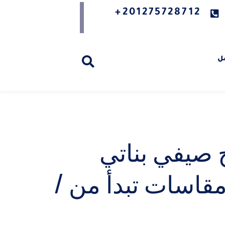
201275728712+
ل
صيفي بناتي
قاسات تبدأ من /