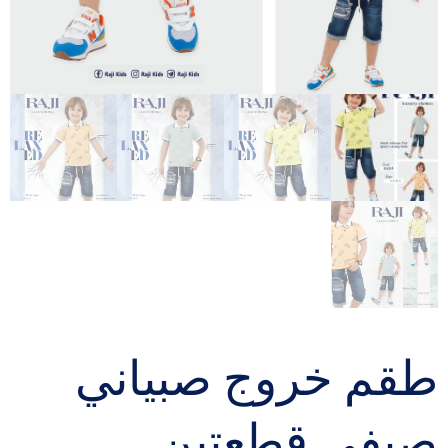
طقم خروج صبياني
صيفي قطعتين