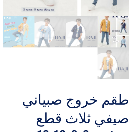
طقم خروج صبياني
صيفي ثلاث قطع