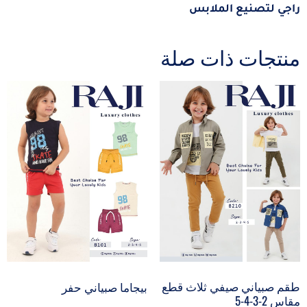
راجي لتصنيع الملابس
منتجات ذات صلة
طقم صبياني صيفي ثلاث قطع
بيجاما صبياني حفر
مقاس 2-3-4-5