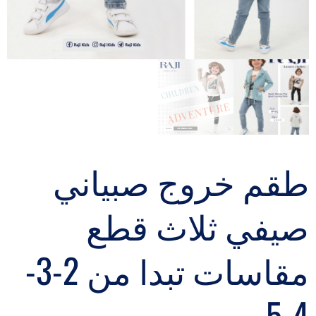
طقم خروج صبياني
صيفي ثلاث قطع
مقاسات تبدا من 2-3-
4-5