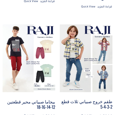
قراءة المزيد
Quick View
قراءة المزيد
Quick View
طقم خروج صبياني ثلاث قطع
بيجاما صبياني محير قطعتين
2-3-4-5
12-14-16-18