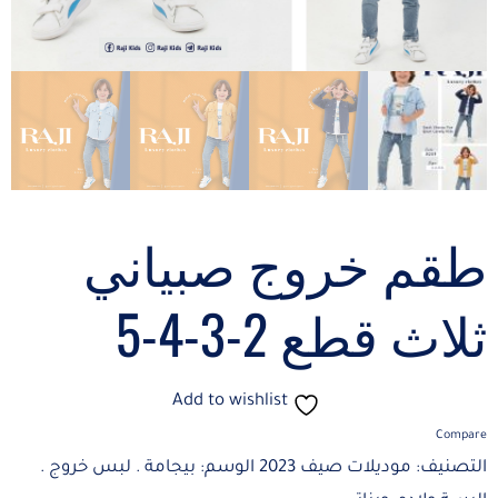
طقم خروج صبياني
ثلاث قطع 2-3-4-5
Add to wishlist
Compare
التصنيف:
موديلات صيف 2023
الوسم:
بيجامة . لبس خروج .