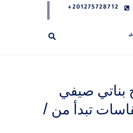
201275728712+
ل
بناتي صيفي
سات تبدأ من /