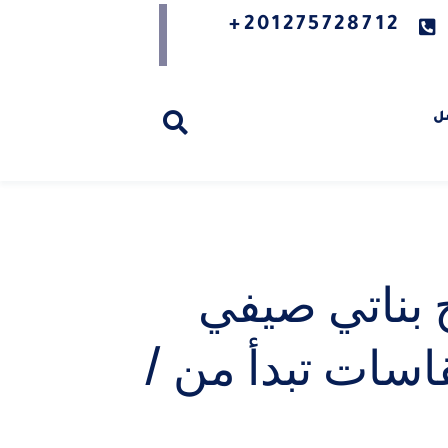
201275728712+
ل
بناتي صيفي
سات تبدأ من /