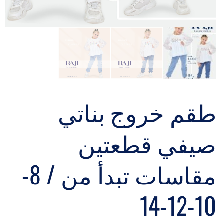
طقم خروج بناتي
صيفي قطعتين
مقاسات تبدأ من / 8-
10-12-14