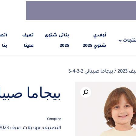
أولادي
بناتي شتوي
تعرف
اتص
نتجات
شتوي 2025
2025
علينا
بنا
2023
/ بيجاما صبياني 2-3-4-5
بيجاما صبياني 2-
Compare
التصنيف:
موديلات صيف 2023