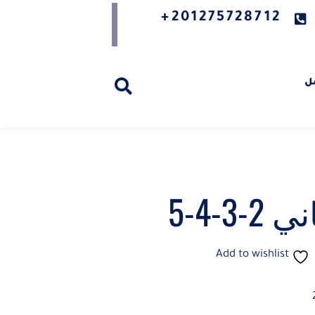
201275728712+
ل
3-4-5
Add to wishlist