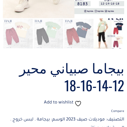
بيجاما صبياني محير
12-14-16-18
Add to wishlist
Compare
التصنيف:
موديلات صيف 2023
الوسم:
بيجامة . لبس خروج .