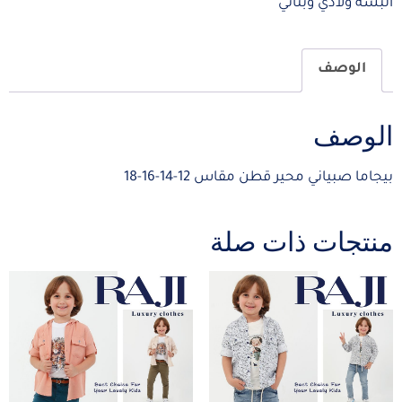
البسة ولادي وبناتي
الوصف
الوصف
بيجاما صبياني محير قطن مقاس 12-14-16-18
منتجات ذات صلة