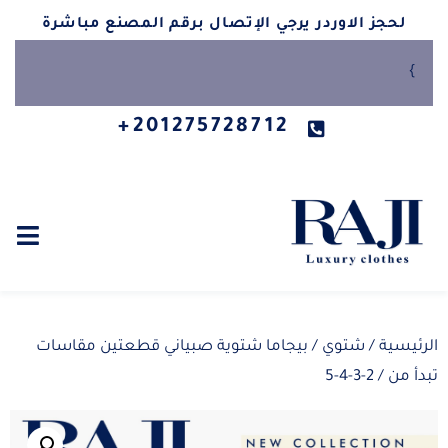
لحجز الاوردر يرجي الإتصال برقم المصنع مباشرة
}
201275728712+
الرئيسية
/
شتوي
/ بيجاما شتوية صبياني قطعتين مقاسات
تبدأ من / 2-3-4-5