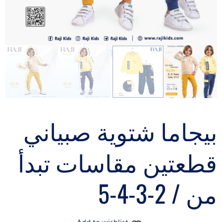
بيجاما شتوية صبياني
قطعتين مقاسات تبدأ
من / 2-3-4-5