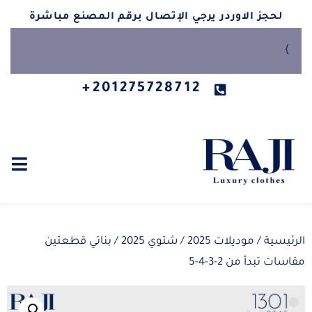
لحجز الاوردر يرجي الإتصال برقم المصنع مباشرة
}
201275728712+
الرئيسية
/
موديلات 2025
/
شتوي 2025
/ بناتي قطعتين
مقاسات تبدأ من 2-3-4-5