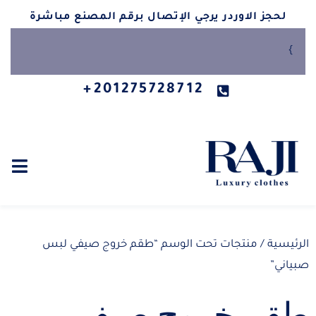
لحجز الاوردر يرجي الإتصال برقم المصنع مباشرة
}
201275728712+
الرئيسية
/ منتجات تحت الوسم “طقم خروج صيفي لبس
صبياني”
طقم خروج صيفي