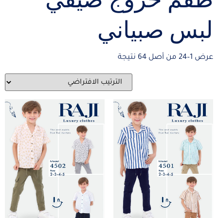
لبس صبياني
عرض 1–24 من أصل 64 نتيجة