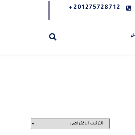
201275728712+
ل